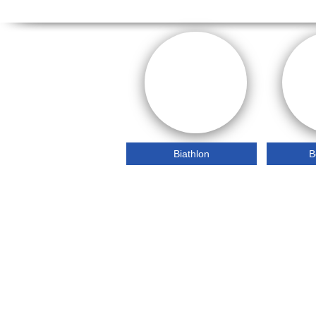
Biathlon
B