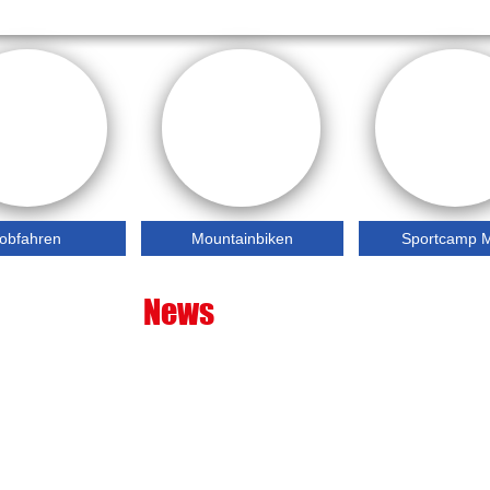
obfahren
Mountainbiken
Sportcamp M
News