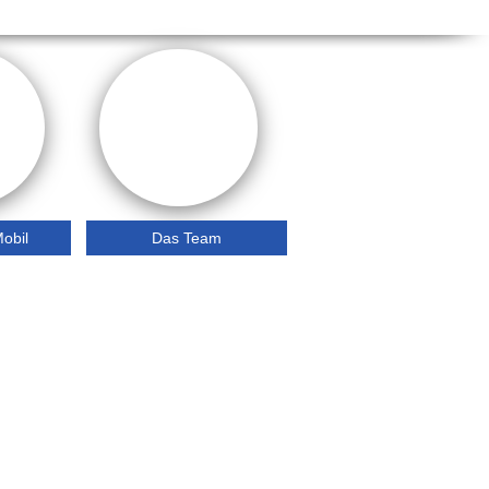
obil
Das Team